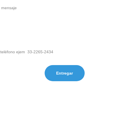
Entregar
 ¡Contáctanos!
 WAB +52 1  33 1858 