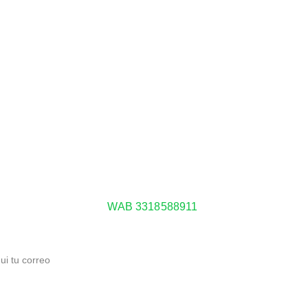
Lo nuevo
Tiend
Contacto
¿Tienes alguna pregunta o comentario? ¡Contáctanos!
info@guiaroji.mx
WAB 3318588911